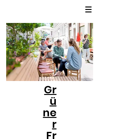
Gr
ü
ne
r
Fr