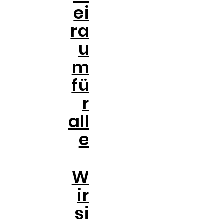
ei
ra
u
m
fü
r
all
e
W
ir
si